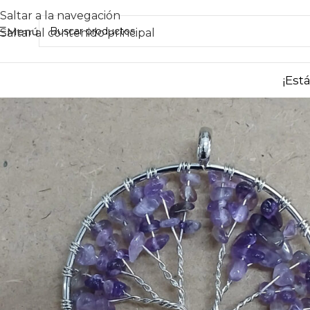
Saltar a la navegación
Menú
Saltar al contenido principal
¡Est