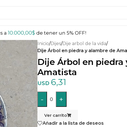
10.000,00
$
ás a
de tener un 5% OFF!
Inicio
/
Dijes
/
Dije arbol de la vida
/
Dije Árbol en piedra y alambre de Ama
Dije Árbol en piedra
Amatista
6,31
USD
-
+
0
Ver carrito
Añadir a la lista de deseos