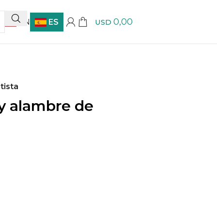
0,00
EN
ES
USD
tista
 y alambre de