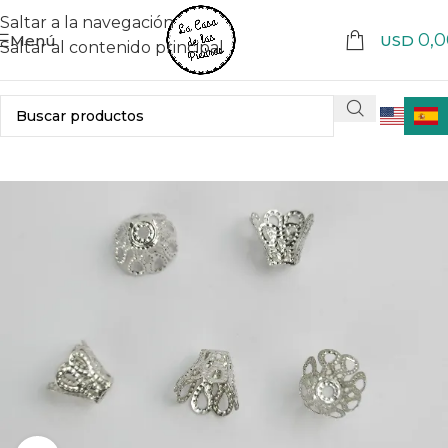
Saltar a la navegación
0,0
Menú
USD
Saltar al contenido principal