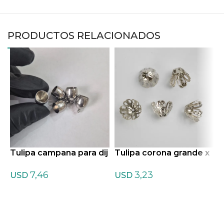
PRODUCTOS RELACIONADOS
Tulipa campana para dij
Tulipa corona grande x
T
e x 10 un. – Acero
10 un. – Acero
e
7,46
3,23
USD
USD