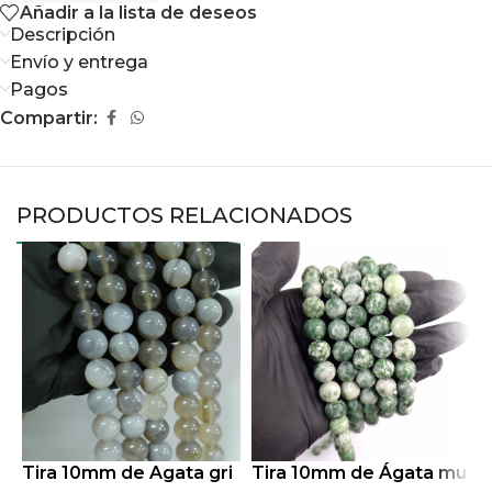
Añadir a la lista de deseos
Descripción
Envío y entrega
Pagos
Compartir:
PRODUCTOS RELACIONADOS
Tira 10mm de Agata gri
Tira 10mm de Ágata mu
T