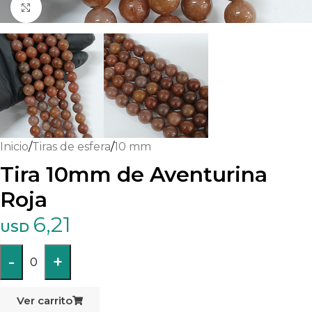
Haga clic para ampliar
Inicio
/
Tiras de esfera
/
10 mm
Tira 10mm de Aventurina
Roja
6,21
USD
-
+
0
Ver carrito