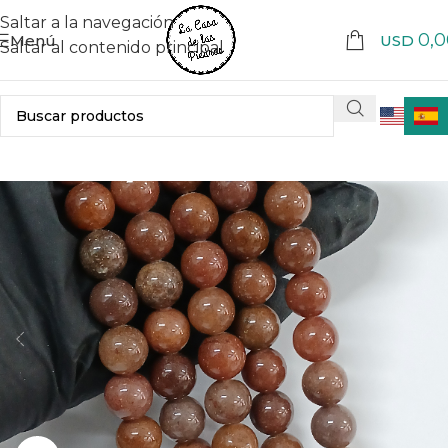
Saltar a la navegación
0,0
Menú
USD
Saltar al contenido principal