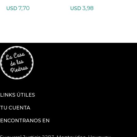
s
sgosa mate
g
7,70
3,98
USD
USD
LINKS ÚTILES
TU CUENTA
ENCONTRANOS EN