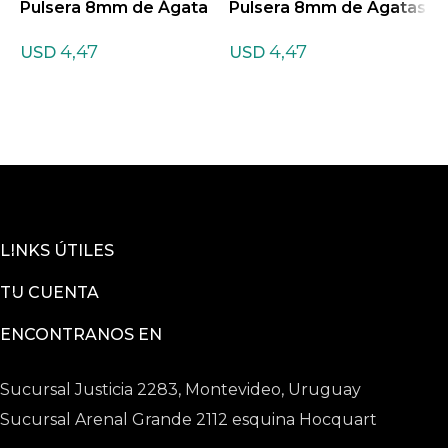
Pulsera 8mm de Ágata
Pulsera 8mm de Agatas
P
verde
teñidas Mixtas
a
4,47
4,47
USD
USD
LINKS ÚTILES
TU CUENTA
ENCONTRANOS EN
Sucursal Justicia 2283, Montevideo, Uruguay
Sucursal Arenal Grande 2112 esquina Hocquart