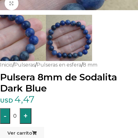
Haga clic para ampliar
Inicio
/
Pulseras
/
Pulseras en esfera
/
8 mm
Pulsera 8mm de Sodalita
Dark Blue
4,47
USD
-
+
0
Ver carrito