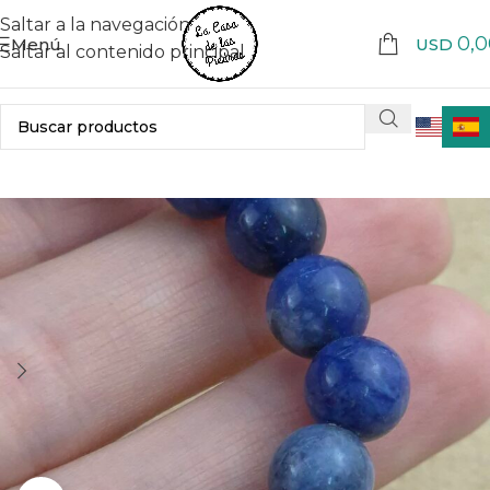
Saltar a la navegación
0,0
Menú
USD
Saltar al contenido principal