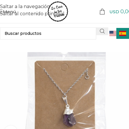
Saltar a la navegación
0,0
Menú
USD
Saltar al contenido principal