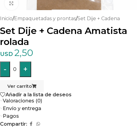
Haga clic para ampliar
Inicio
/
Empaquetadas y prontas
/
Set Dije + Cadena
Set Dije + Cadena Amatista
rolada
2,50
USD
-
+
0
Ver carrito
Añadir a la lista de deseos
Valoraciones (0)
Envío y entrega
Pagos
Compartir: