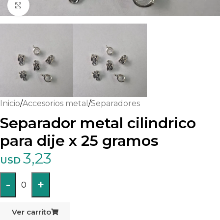
Haga clic para ampliar
Inicio
/
Accesorios metal
/
Separadores
Separador metal cilindrico
para dije x 25 gramos
3,23
USD
-
+
0
Ver carrito