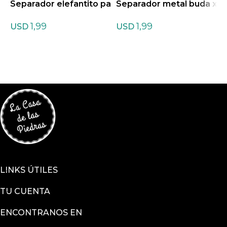
Separador elefantito pa
Separador metal buda x
S
ra dije x 10 unidades
10 unidades
a
1,99
1,99
USD
USD
LINKS ÚTILES
TU CUENTA
ENCONTRANOS EN