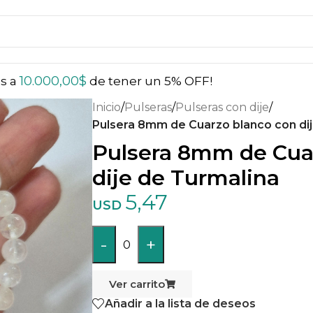
10.000,00
$
ás a
de tener un 5% OFF!
Inicio
/
Pulseras
/
Pulseras con dije
/
Pulsera 8mm de Cuarzo blanco con di
Pulsera 8mm de Cua
dije de Turmalina
5,47
USD
-
+
0
Ver carrito
Añadir a la lista de deseos