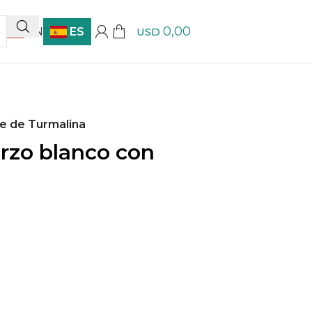
0,00
EN
ES
USD
je de Turmalina
rzo blanco con