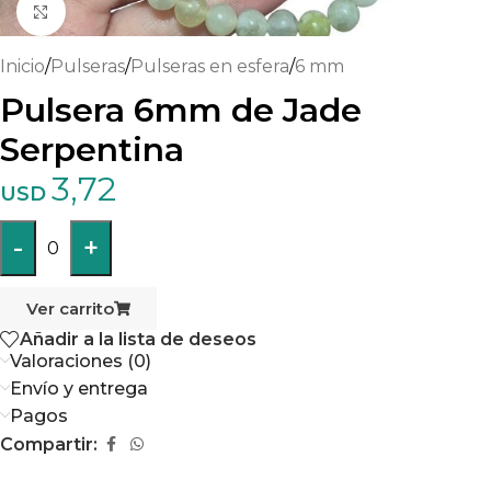
Haga clic para ampliar
Inicio
/
Pulseras
/
Pulseras en esfera
/
6 mm
Pulsera 6mm de Jade
Serpentina
3,72
USD
-
+
0
Ver carrito
Añadir a la lista de deseos
Valoraciones (0)
Envío y entrega
Pagos
Compartir: