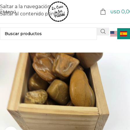
Saltar a la navegación
0,0
Menú
USD
Saltar al contenido principal