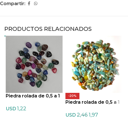
Compartir:
PRODUCTOS RELACIONADOS
Piedra rolada de 0,5 a 1
P
-20%
cm de Agata teñida Mix
Piedra rolada de 0,5 a 1
c
1,22
tas
cm de Amazonita ofert
USD
2,46
1,97
a
USD