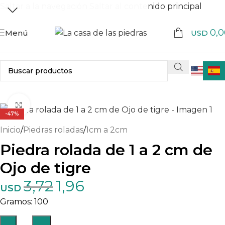
Saltar a la navegación
Saltar al contenido principal
0,0
Menú
USD
Haga clic para ampliar
-47%
Inicio
/
Piedras roladas
/
1cm a 2cm
Piedra rolada de 1 a 2 cm de
Ojo de tigre
3,72
1,96
USD
100