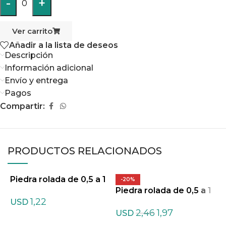
-
+
0
Ver carrito
Añadir a la lista de deseos
Descripción
Información adicional
Envío y entrega
Pagos
Compartir:
PRODUCTOS RELACIONADOS
Piedra rolada de 0,5 a 1
P
-20%
cm de Agata teñida Mix
Piedra rolada de 0,5 a 1
c
1,22
tas
cm de Amazonita ofert
USD
2,46
1,97
a
USD