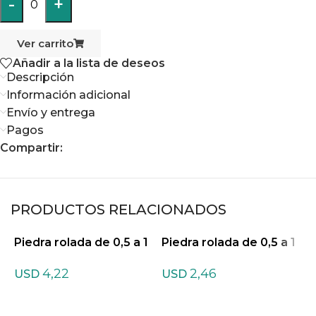
-
+
0
Ver carrito
Añadir a la lista de deseos
Descripción
Información adicional
Envío y entrega
Pagos
Compartir:
PRODUCTOS RELACIONADOS
Piedra rolada de 0,5 a 1
Piedra rolada de 0,5 a 1
cm de Agata teñida listr
cm de Amazonita
P
4,22
2,46
ada Mixtas
c
USD
USD
a