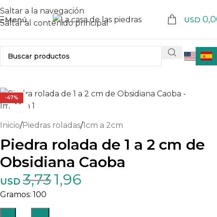
Saltar a la navegación
0,0
Menú
USD
Saltar al contenido principal
-47%
Haga clic para ampliar
Inicio
/
Piedras roladas
/
1cm a 2cm
Piedra rolada de 1 a 2 cm de
Obsidiana Caoba
3,73
1,96
USD
100