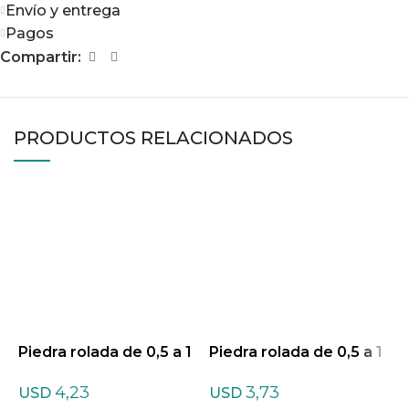
Envío y entrega
Pagos
Compartir:
PRODUCTOS RELACIONADOS
Piedra rolada de 0,5 a 1
Piedra rolada de 0,5 a 1
P
cm de Agata teñida listr
cm de Amatista Chevro
c
4,23
3,73
ada Mixtas
n
USD
USD