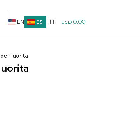
0,00
EN
ES
USD
de Fluorita
luorita