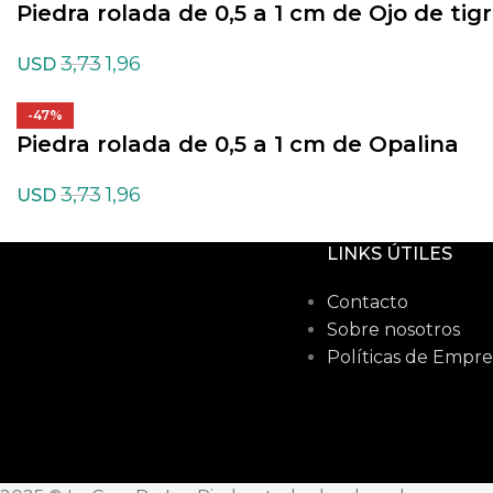
Piedra rolada de 0,5 a 1 cm de Ojo de tig
3,73
1,96
USD
-47%
Piedra rolada de 0,5 a 1 cm de Opalina
3,73
1,96
USD
LINKS ÚTILES
Contacto
Sobre nosotros
Políticas de Empre