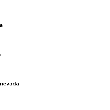
ta
a
a nevada