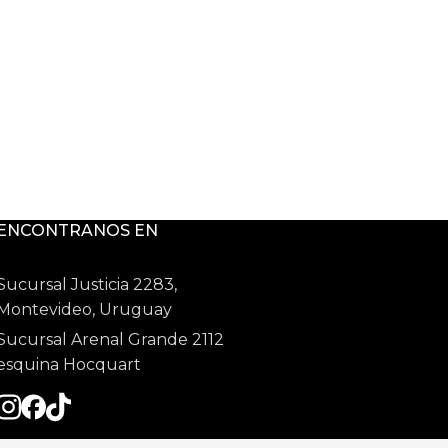
ENCONTRANOS EN
Sucursal Justicia 2283,
Montevideo, Uruguay
Sucursal Arenal Grande 2112
esquina Hocquart