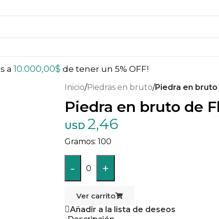
10.000,00
$
ás a
de tener un 5% OFF!
Inicio
/
Piedras en bruto
/
Piedra en bruto 
Piedra en bruto de F
2,46
USD
100
-
+
0
Ver carrito
Añadir a la lista de deseos