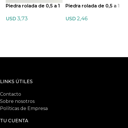
Piedra rolada de 0,5 a 1
Piedra rolada de 0,5 a 1
cm de Amatista Chevro
cm de Amazonita
P
3,73
2,46
n
c
USD
USD
LINKS ÚTILES
Contacto
Sobre nosotros
Políticas de Empresa
TU CUENTA