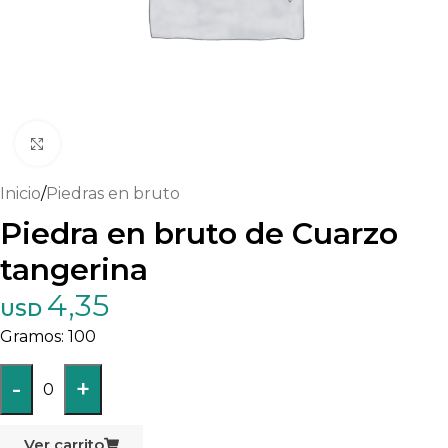
Haga clic para ampliar
Inicio
/
Piedras en bruto
Piedra en bruto de Cuarzo
tangerina
4,35
USD
100
-
+
0
Ver carrito