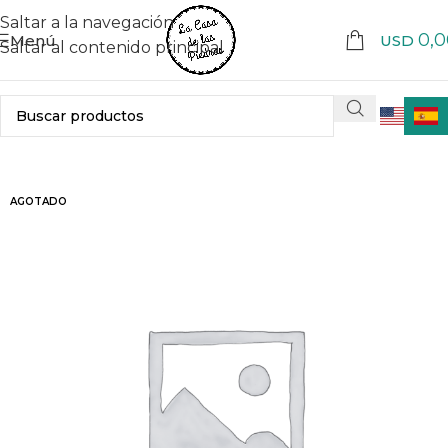
Saltar a la navegación
0,0
Menú
USD
Saltar al contenido principal
AGOTADO