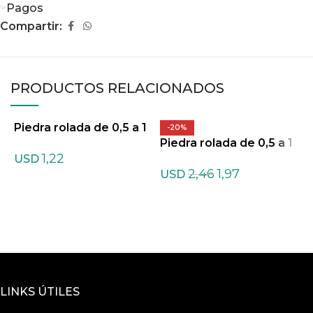
Pagos
Compartir:
PRODUCTOS RELACIONADOS
Piedra rolada de 0,5 a 1
P
-20%
cm de Agata teñida Mix
Piedra rolada de 0,5 a 1
c
1,22
tas
cm de Amazonita ofert
USD
2,46
1,97
a
USD
LINKS ÚTILES