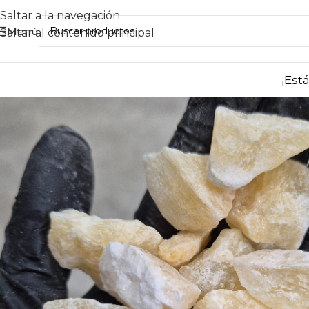
Saltar a la navegación
Menú
Saltar al contenido principal
¡Est