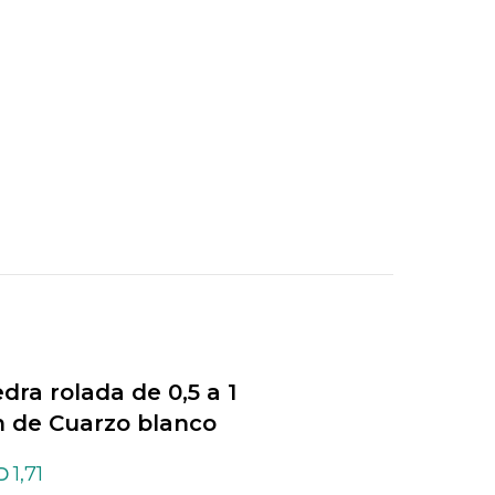
edra rolada de 0,5 a 1
Piedra rolada de 0,
 de Cuarzo blanco
cm de Cuarzo Cris
1,71
1,71
D
USD