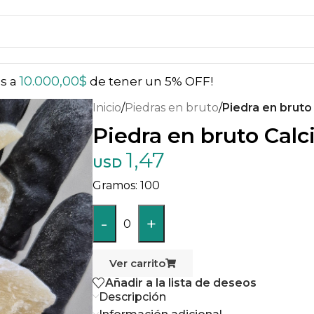
10.000,00
$
ás a
de tener un 5% OFF!
Inicio
/
Piedras en bruto
/
Piedra en bruto 
Piedra en bruto Calci
1,47
USD
100
-
+
0
Ver carrito
Añadir a la lista de deseos
Descripción