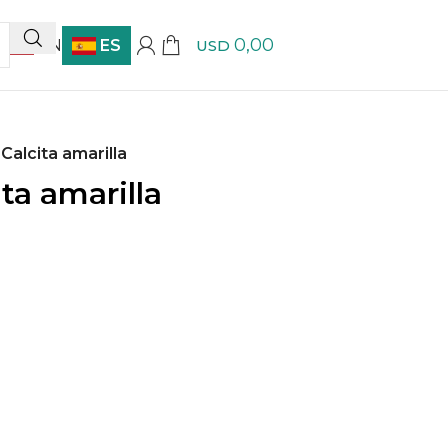
0,00
EN
ES
USD
Calcita amarilla
ta amarilla