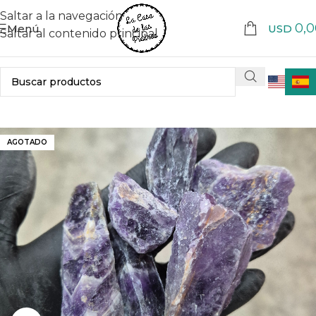
Saltar a la navegación
0,0
Menú
USD
Saltar al contenido principal
AGOTADO