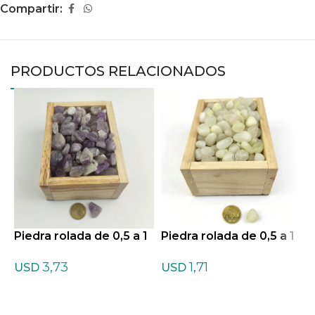
Compartir:
PRODUCTOS RELACIONADOS
Piedra rolada de 0,5 a 1
Piedra rolada de 0,5 a 1
P
cm de Amatista Chevro
cm de Azufre
c
3,73
1,71
n
USD
USD