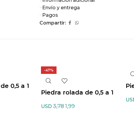
Información adicional
Envío y entrega
Pagos
Compartir:
-47%
de 0,5 a 1
Pi
Piedra rolada de 0,5 a 1
nita
cm
US
cm de Calcita amarilla
3,78
1,99
USD