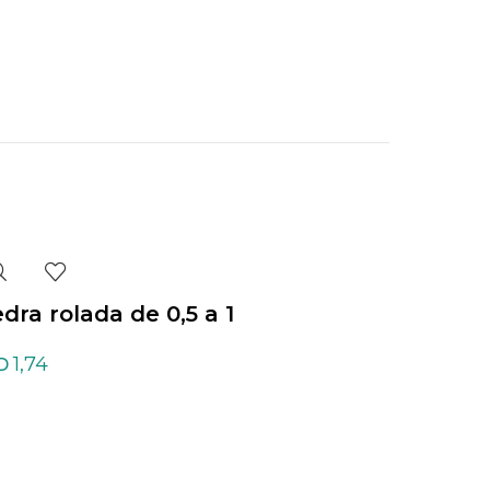
edra rolada de 0,5 a 1
Piedra rolada de 0,
 de Cuarzo blanco
cm de Cuarzo ruti
1,74
2,50
D
USD