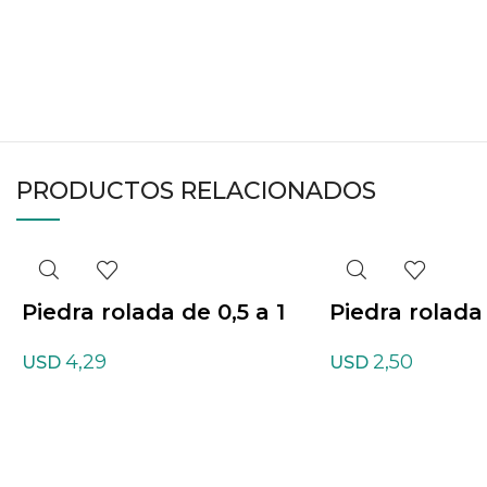
PRODUCTOS RELACIONADOS
Piedra rolada de 0,5 a 1
Piedra rolada 
cm de Agata teñida
cm de Amazo
4,29
2,50
USD
USD
listrada Mixtas