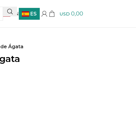
0,00
EN
ES
USD
 de Ágata
Ágata