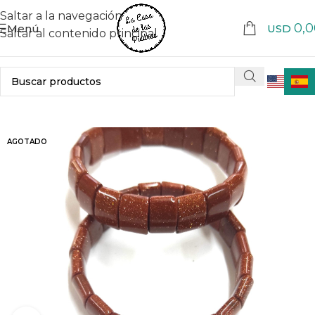
Saltar a la navegación
0,0
Menú
USD
Saltar al contenido principal
AGOTADO