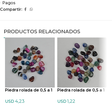
Pagos
Compartir:
PRODUCTOS RELACIONADOS
Piedra rolada de 0,5 a 1
Piedra rolada de 0,5 a 1
cm de Agata teñida listr
cm de Agata teñida Mix
P
4,23
1,22
ada Mixtas
tas
c
USD
USD
a