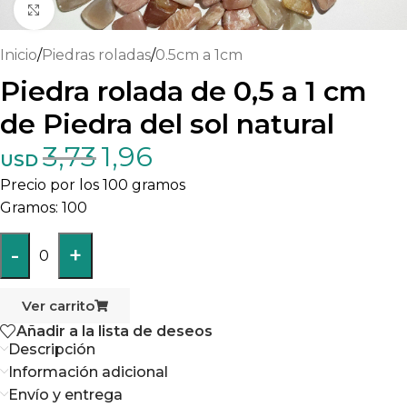
Haga clic para ampliar
Inicio
/
Piedras roladas
/
0.5cm a 1cm
Piedra rolada de 0,5 a 1 cm
de Piedra del sol natural
3,73
1,96
USD
Precio por los 100 gramos
100
-
+
0
Ver carrito
Añadir a la lista de deseos
Descripción
Información adicional
Envío y entrega