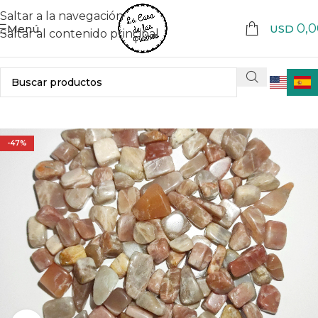
Saltar a la navegación
0,0
Menú
USD
Saltar al contenido principal
-47%