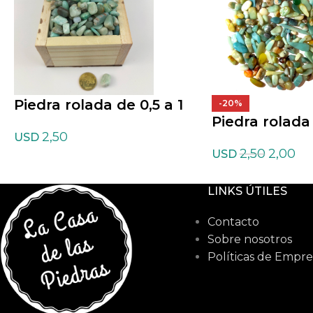
Piedra rolada de 0,5 a 1
-20%
Piedra rolada 
cm de Amazonita
2,50
USD
cm de Amazon
2,50
2,00
USD
LINKS ÚTILES
Contacto
Sobre nosotros
Políticas de Empre