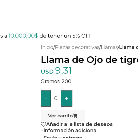
10.000,00
$
ás a
de tener un 5% OFF!
Inicio
/
Piezas decorativas
/
Llamas
/
Llama d
Llama de Ojo de tigr
9,31
USD
200
-
+
0
Ver carrito
Añadir a la lista de deseos
Información adicional