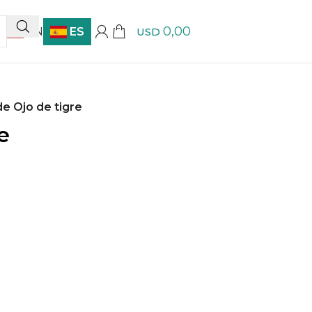
0,00
EN
ES
USD
e Ojo de tigre
e