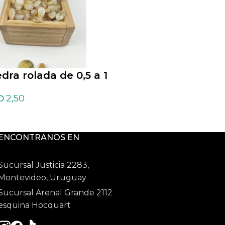
edra rolada de 0,5 a 1
Piedra rolada de 0,
 de Citrino
cm de Cuarzo ver
2,50
1,74
D
USD
ENCONTRANOS EN
Sucursal Justicia 2283,
Montevideo, Uruguay
Sucursal Arenal Grande 2112
esquina Hocquart