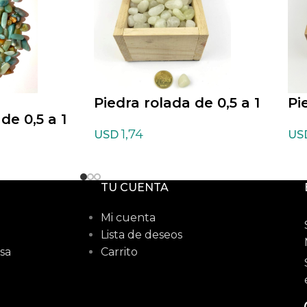
Piedra rolada de 0,5 a 1
Pi
de 0,5 a 1
cm de Azufre
cm
1,74
USD
US
ita oferta
TU CUENTA
Mi cuenta
Lista de deseos
sa
Carrito