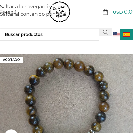
Saltar a la navegación
0,0
Menú
USD
Saltar al contenido principal
AGOTADO