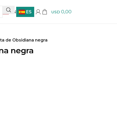
0,00
EN
ES
USD
ota de Obsidiana negra
ana negra