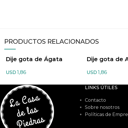
PRODUCTOS RELACIONADOS
Dije gota de Ágata
Dije gota de 
Indiana
1,86
1,86
USD
USD
LINKS ÚTILES
Contacto
Sobre nosotros
Políticas de Empre