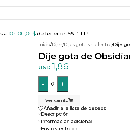
10.000,00
$
ás a
de tener un 5% OFF!
Inicio
/
Dijes
/
Dijes gota sin electro
/
Dije g
Dije gota de Obsidi
1,86
USD
-
+
0
Ver carrito
Añadir a la lista de deseos
Descripción
Información adicional
Envío y entrega