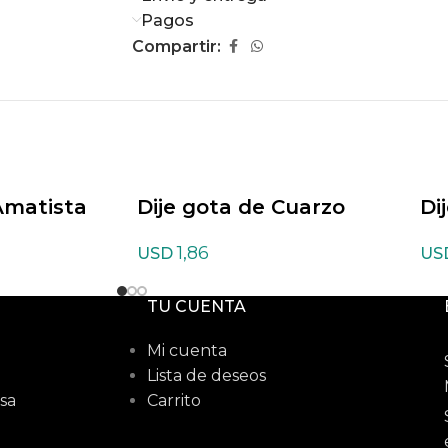
Pagos
Compartir:
Amatista
Dije gota de Cuarzo
Di
Cristal
ve
1,86
USD
US
TU CUENTA
Mi cuenta
Lista de deseos
sa
Carrito