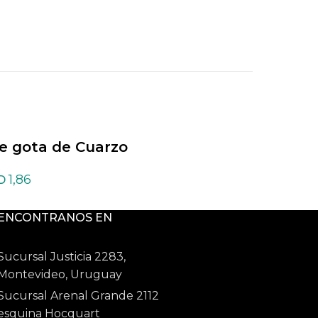
je gota de Cuarzo
Dije gota de Howli
rde
1,86
1,86
D
USD
ENCONTRANOS EN
Sucursal Justicia 2283,
Montevideo, Uruguay
Sucursal Arenal Grande 2112
esquina Hocquart