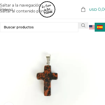
Saltar a la navegación
0,0
Menú
USD
Saltar al contenido principal