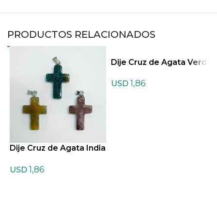
PRODUCTOS RELACIONADOS
D
Dije Cruz de Agata Verd
e
1,86
USD
Dije Cruz de Agata India
na
1,86
USD