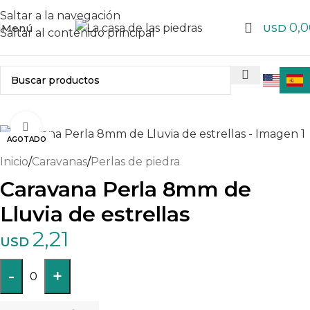
Saltar a la navegación
0,0
Menú
USD
Saltar al contenido principal
Haga clic para ampliar
AGOTADO
Inicio
/
Caravanas
/
Perlas de piedra
Caravana Perla 8mm de
Lluvia de estrellas
2,21
USD
-
+
0