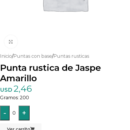
Haga clic para ampliar
Inicio
/
Puntas con base
/
Puntas rusticas
Punta rustica de Jaspe
Amarillo
2,46
USD
200
-
+
0
Ver carrito