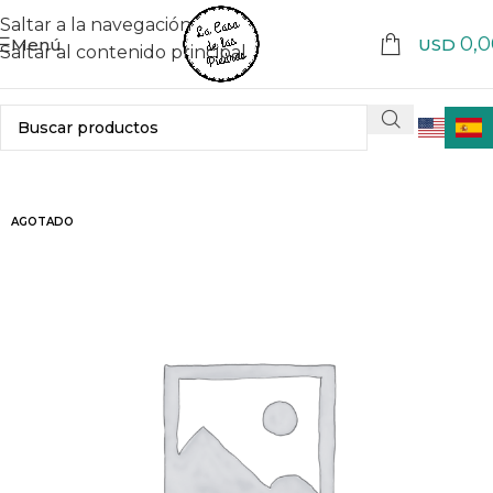
Saltar a la navegación
0,0
Menú
USD
Saltar al contenido principal
AGOTADO