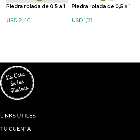
Piedra rolada de 0,5 a 1
Piedra rolada de 0,5 a 1
P
cm de Amazonita
cm de Azufre
c
2,46
1,71
USD
USD
LINKS ÚTILES
TU CUENTA