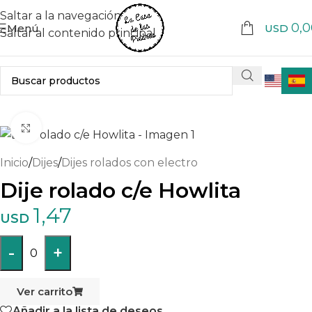
Saltar a la navegación
0,0
Menú
USD
Saltar al contenido principal
Haga clic para ampliar
Inicio
/
Dijes
/
Dijes rolados con electro
Dije rolado c/e Howlita
1,47
USD
-
+
0
Ver carrito
Añadir a la lista de deseos