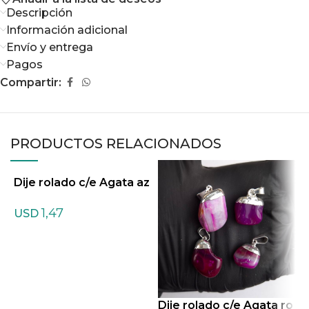
Descripción
Información adicional
Envío y entrega
Pagos
Compartir:
PRODUCTOS RELACIONADOS
Dije rolado c/e Agata az
D
ul
o
1,47
USD
Dije rolado c/e Agata ro