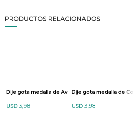
PRODUCTOS RELACIONADOS
Dije gota medalla de Av
Dije gota medalla de Co
D
enturina Amarilla
rnalina
p
3,98
3,98
USD
USD