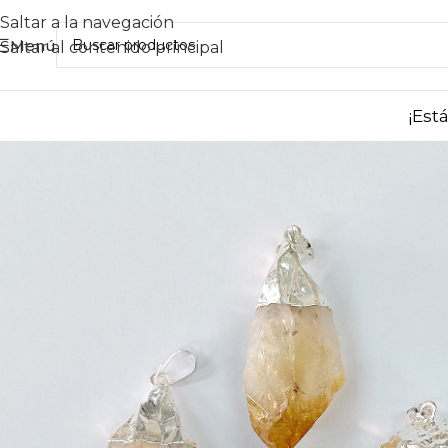
Saltar a la navegación
Menú
Saltar al contenido principal
¡Est