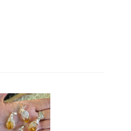
Dije pico c/e de Se
1,47
USD