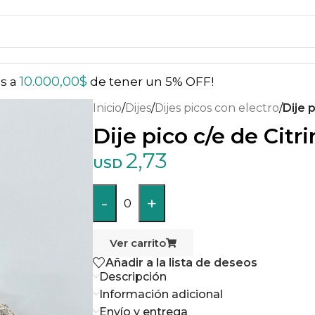
10.000,00
$
ás a
de tener un 5% OFF!
Inicio
/
Dijes
/
Dijes picos con electro
/
Dije 
Dije pico c/e de Citr
2,73
USD
-
+
0
Ver carrito
Añadir a la lista de deseos
Descripción
Información adicional
Envío y entrega