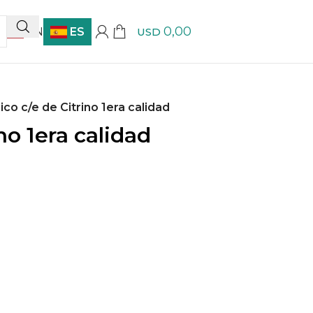
0,00
EN
ES
USD
pico c/e de Citrino 1era calidad
ino 1era calidad