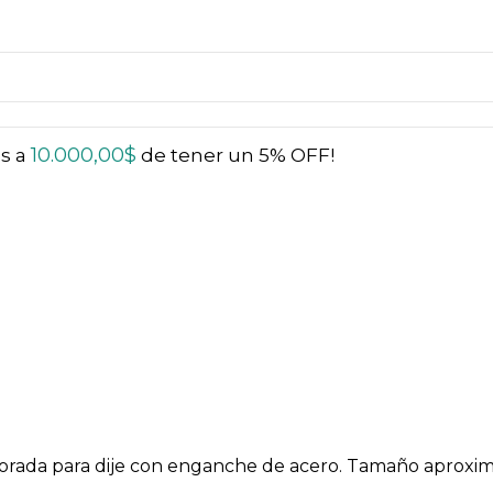
10.000,00
$
ás a
de tener un 5% OFF!
rforada para dije con enganche de acero. Tamaño aproxi