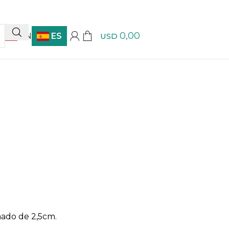
0,00
EN
ES
USD
mado de 2,5cm.