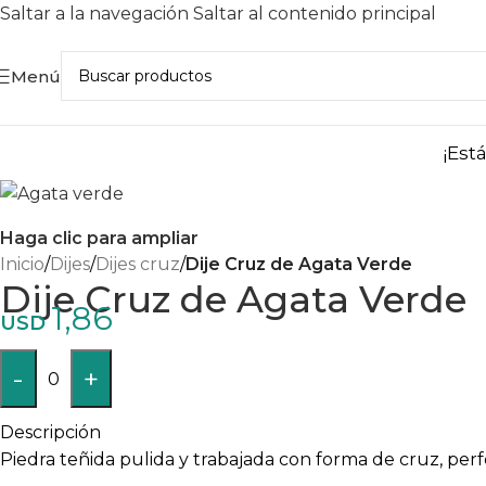
Saltar a la navegación
Saltar al contenido principal
Menú
¡Est
Haga clic para ampliar
Inicio
/
Dijes
/
Dijes cruz
/
Dije Cruz de Agata Verde
Dije Cruz de Agata Verde
1,86
USD
-
+
0
Descripción
Piedra teñida pulida y trabajada con forma de cruz, pe