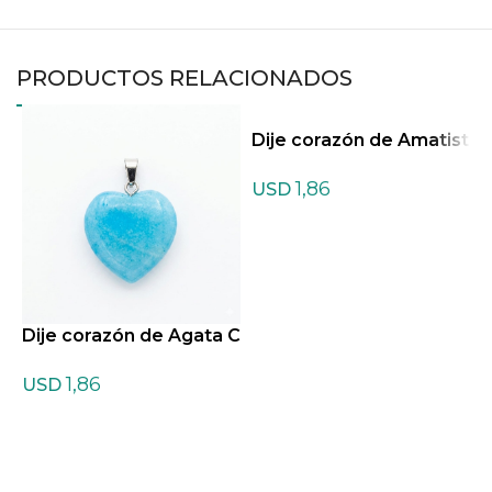
PRODUCTOS RELACIONADOS
Dije corazón de Amatist
a
1,86
USD
Dije corazón de Agata C
D
eleste
n
1,86
USD