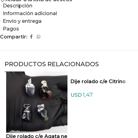
Descripción
Información adicional
Envío y entrega
Pagos
Compartir:
PRODUCTOS RELACIONADOS
Dije rolado c/e Citrino
D
l
1,47
USD
Dije rolado c/e Agata ne