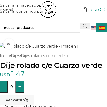
Saltar a la navegación
0,0
Menú
USD
Saltar al contenido principal
Haga clic para ampliar
Inicio
/
Dijes
/
Dijes rolados con electro
Dije rolado c/e Cuarzo verde
1,47
USD
-
+
0
Ver carrito
Añadir a la lista de deseos