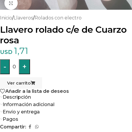
Haga clic para ampliar
Inicio
/
Llaveros
/
Rolados con electro
Llavero rolado c/e de Cuarzo
rosa
1,71
USD
-
+
0
Ver carrito
Añadir a la lista de deseos
Descripción
Información adicional
Envío y entrega
Pagos
Compartir: