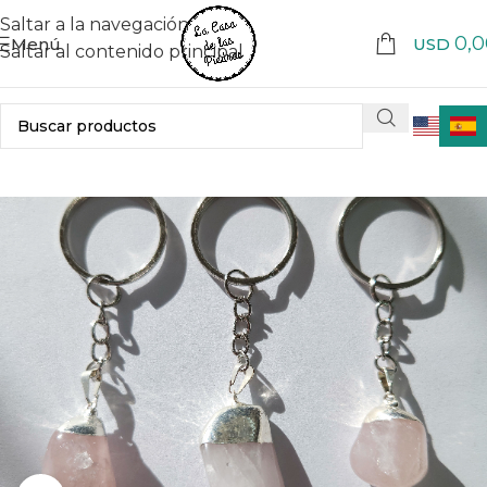
Saltar a la navegación
0,0
Menú
USD
Saltar al contenido principal