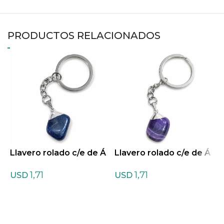
PRODUCTOS RELACIONADOS
Llavero rolado c/e de Á
Llavero rolado c/e de Á
L
gata azul
gata violeta
u
1,71
1,71
USD
USD