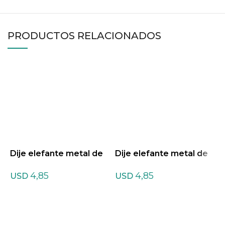
PRODUCTOS RELACIONADOS
Dije elefante metal de
Dije elefante metal de
D
Amatista
Cuarzo blanco
C
4,85
4,85
USD
USD