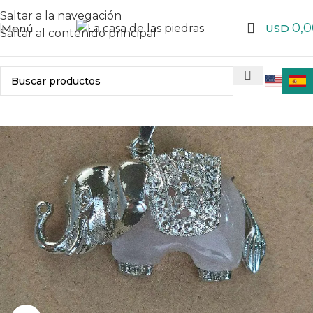
Saltar a la navegación
0,0
Menú
USD
Saltar al contenido principal