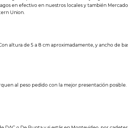
agos en efectivo en nuestros locales y también Mercado P
tern Union.
 Con altura de 5 a 8 cm aproximadamente, y ancho de bas
rquen al peso pedido con la mejor presentación posible.
s de DAC o De Punta y si estás en Montevideo, por cadeter