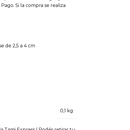
ago. Si la compra se realiza
e de 2,5 a 4 cm
0,1 kg
ia Tami Express ( Podés retirar tu