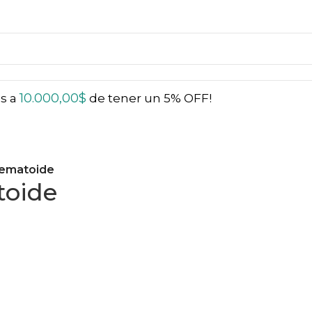
10.000,00
$
ás a
de tener un 5% OFF!
Hematoide
toide