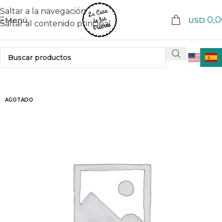
Saltar a la navegación
0,0
Menú
USD
Saltar al contenido principal
AGOTADO