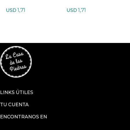
odonita rosa/negro
gata azul
1,71
1,71
USD
USD
LINKS ÚTILES
TU CUENTA
ENCONTRANOS EN