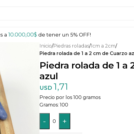
10.000,00
$
ás a
de tener un 5% OFF!
Inicio
/
Piedras roladas
/
1cm a 2cm
/
Piedra rolada de 1 a 2 cm de Cuarzo az
Piedra rolada de 1 a
azul
1,71
USD
Precio por los 100 gramos
100
-
+
0