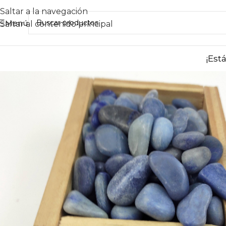
Saltar a la navegación
Menú
Saltar al contenido principal
¡Est