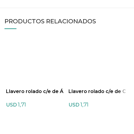
PRODUCTOS RELACIONADOS
Llavero rolado c/e de Á
Llavero rolado c/e de C
L
gata violeta
uarzo Cristal
o
1,71
1,71
USD
USD