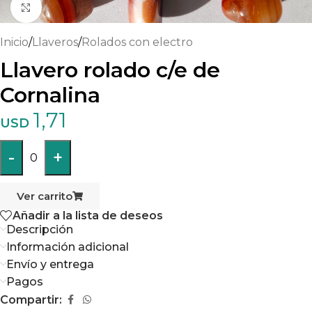
Haga clic para ampliar
Inicio
/
Llaveros
/
Rolados con electro
Llavero rolado c/e de
Cornalina
1,71
USD
-
+
0
Ver carrito
Añadir a la lista de deseos
Descripción
Información adicional
Envío y entrega
Pagos
Compartir: