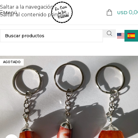
Saltar a la navegación
0,0
Menú
USD
Saltar al contenido principal
AGOTADO