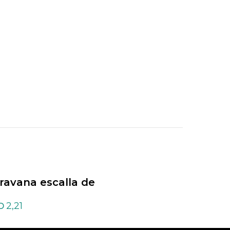
ravana escalla de
Caravana escalla 
enturina Amarilla
Cuarzo Cristal
2,21
2,21
D
USD