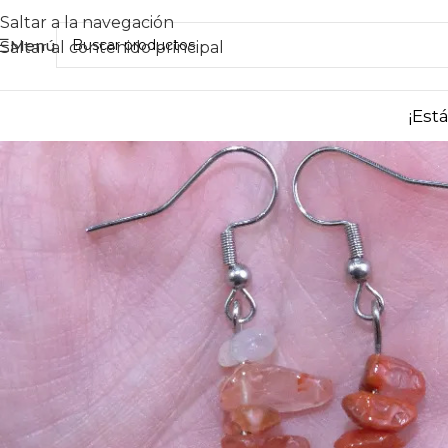
Saltar a la navegación
Menú
Saltar al contenido principal
¡Est