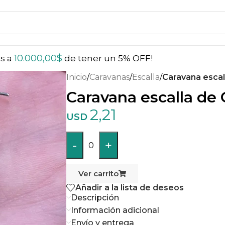
10.000,00
$
ás a
de tener un 5% OFF!
Inicio
/
Caravanas
/
Escalla
/
Caravana escal
Caravana escalla de 
2,21
USD
-
+
0
Ver carrito
Añadir a la lista de deseos
Descripción
Información adicional
Envío y entrega