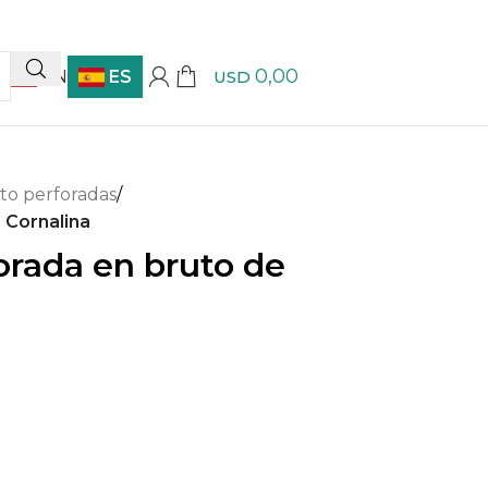
0,00
EN
ES
USD
to perforadas
/
 Cornalina
orada en bruto de