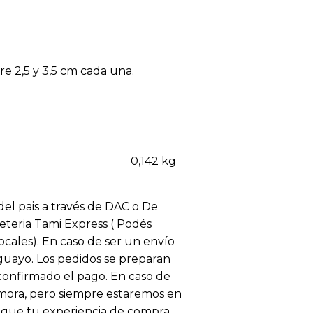
re 2,5 y 3,5 cm cada una.
0,142 kg
 del pais a través de DAC o De
eteria Tami Express ( Podés
locales). En caso de ser un envío
uguayo. Los pedidos se preparan
 confirmado el pago. En caso de
ora, pero siempre estaremos en
 que tu experiencia de compra