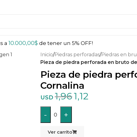
10.000,00
$
ás a
de tener un 5% OFF!
Inicio
/
Piedras perforadas
/
Piedras en bru
Pieza de piedra perforada en bruto de
Pieza de piedra perf
Cornalina
1,96
1,12
USD
-
+
0
Ver carrito