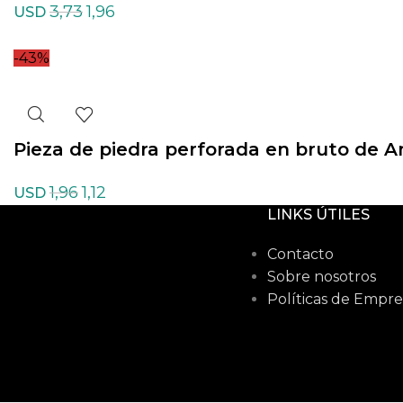
3,73
1,96
USD
-43%
Pieza de piedra perforada en bruto de 
1,96
1,12
USD
LINKS ÚTILES
Contacto
Sobre nosotros
Políticas de Empre