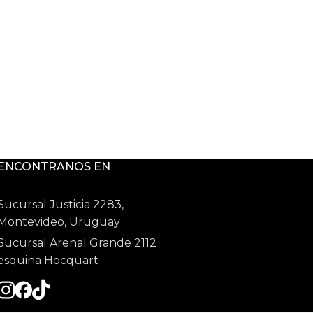
ENCONTRANOS EN
Sucursal Justicia 2283,
Montevideo, Uruguay
Sucursal Arenal Grande 2112
esquina Hocquart