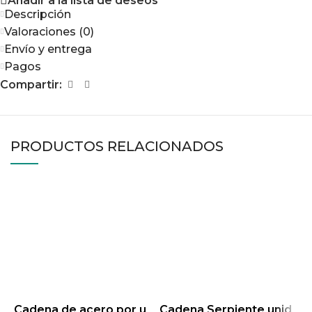
Añadir a la lista de deseos
Descripción
Valoraciones (0)
Envío y entrega
Pagos
Compartir:
PRODUCTOS RELACIONADOS
Cadena de acero por u
Cadena Serpiente unid
C