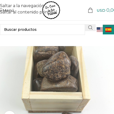
Saltar a la navegación
0,0
Menú
USD
Saltar al contenido principal