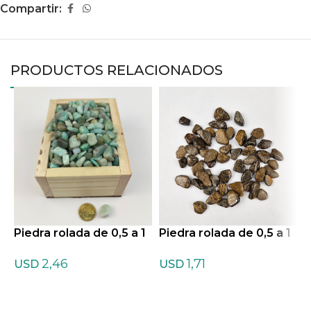
Compartir:
PRODUCTOS RELACIONADOS
Piedra rolada de 0,5 a 1
Piedra rolada de 0,5 a 1
P
cm de Amazonita
cm de Broncita
c
2,46
1,71
USD
USD