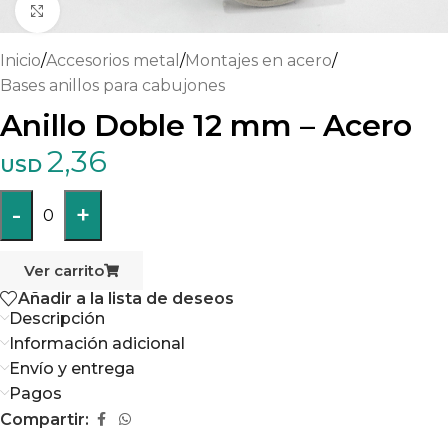
Haga clic para ampliar
Inicio
/
Accesorios metal
/
Montajes en acero
/
Bases anillos para cabujones
Anillo Doble 12 mm – Acero
2,36
USD
-
+
0
Ver carrito
Añadir a la lista de deseos
Descripción
Información adicional
Envío y entrega
Pagos
Compartir: