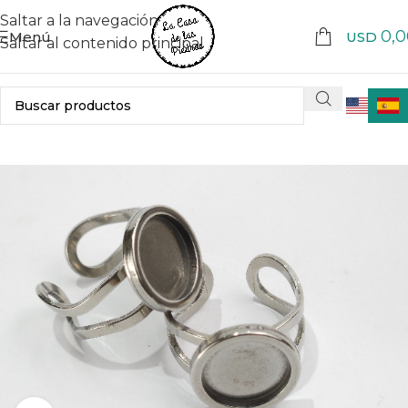
Saltar a la navegación
0,0
Menú
USD
Saltar al contenido principal