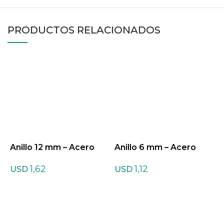
PRODUCTOS RELACIONADOS
Anillo 12 mm – Acero
Anillo 6 mm – Acero
C
R
1,62
1,12
USD
USD