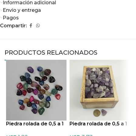
Información adicional
Envío y entrega
Pagos
Compartir:
PRODUCTOS RELACIONADOS
Piedra rolada de 0,5 a 1
Piedra rolada de 0,5 a 1
P
cm de Agata teñida Mix
cm de Amatista Chevro
c