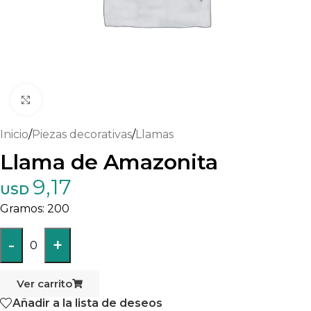
Haga clic para ampliar
Inicio
/
Piezas decorativas
/
Llamas
Llama de Amazonita
9,17
USD
200
-
+
0
Ver carrito
Añadir a la lista de deseos