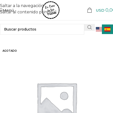
Saltar a la navegación
0,0
Menú
USD
Saltar al contenido principal
AGOTADO