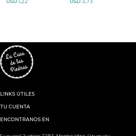
1,22
3,73
tas
n
USD
USD
LINKS ÚTILES
TU CUENTA
ENCONTRANOS EN