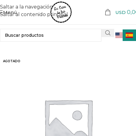
Saltar a la navegación
0,0
Menú
USD
Saltar al contenido principal
AGOTADO