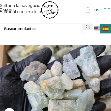
Saltar a la navegación
0,0
Menú
USD
Saltar al contenido principal