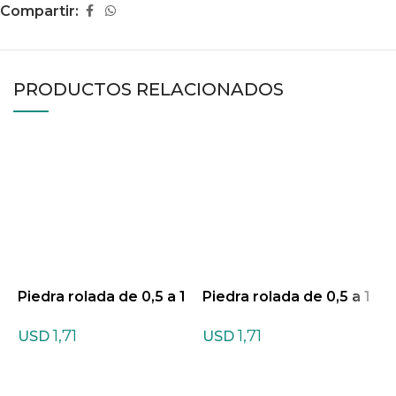
Compartir:
PRODUCTOS RELACIONADOS
Piedra rolada de 0,5 a 1
Piedra rolada de 0,5 a 1
P
cm de Azufre
cm de Broncita
c
1,71
1,71
USD
USD