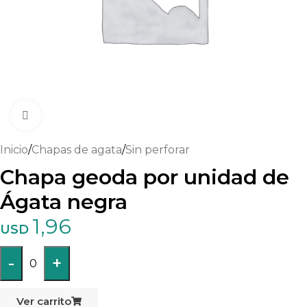
Haga clic para ampliar
Inicio
/
Chapas de agata
/
Sin perforar
Chapa geoda por unidad de
Ágata negra
1,96
USD
-
+
0
Ver carrito