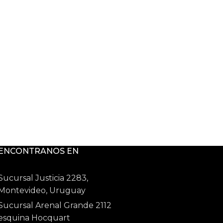
ENCONTRANOS EN
Sucursal Justicia 2283,
Montevideo, Uruguay
Sucursal Arenal Grande 2112
esquina Hocquart