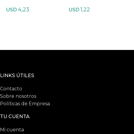
cm de Agata teñida listr
cm de Agata teñida Mix
c
4,23
1,22
ada Mixtas
tas
USD
USD
LINKS ÚTILES
Contacto
Sobre nosotros
Políticas de Empresa
TU CUENTA
Mi cuenta