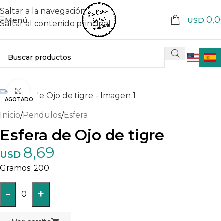
Saltar a la navegación
0,0
Menú
USD
Saltar al contenido principal
Haga clic para ampliar
AGOTADO
Inicio
/
Pendulos
/
Esfera
Esfera de Ojo de tigre
8,69
USD
200
-
+
0