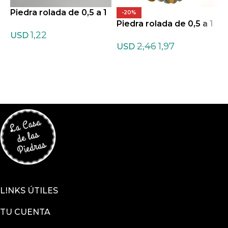
Piedra rolada de 0,5 a 1
-20%
cm de Agata teñida Mix
Piedra rolada de 0,5 a 1
P
1,22
tas
cm de Amazonita ofert
c
USD
2,46
1,97
a
USD
LINKS ÚTILES
TU CUENTA